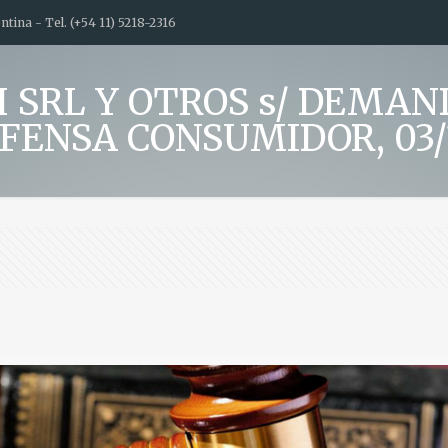
tina - Tel. (+54 11) 5218-2316
/ FH SRL Y OTROS s/ DE
FENSA CONSUMIDOR, 03/