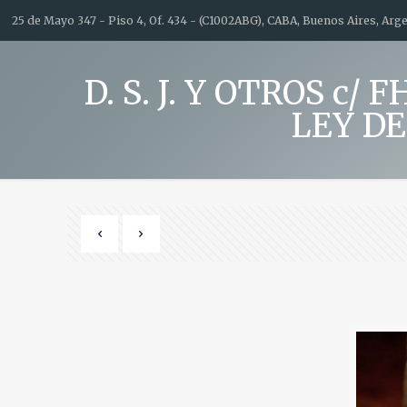
25 de Mayo 347 - Piso 4, Of. 434 - (C1002ABG), CABA, Buenos Aires, Argen
D. S. J. Y OTROS c
LEY DE