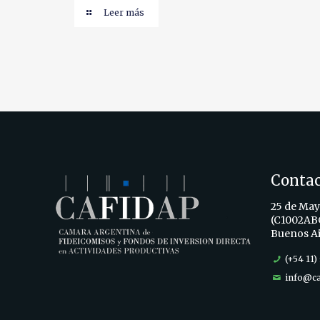
Leer más
Conta
25 de Mayo
(C1002AB
Buenos Ai
(+54 11)
info@ca