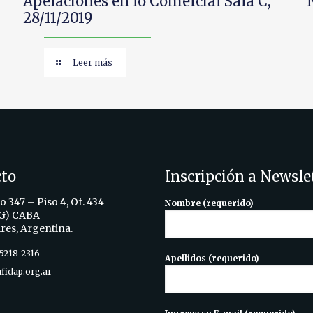
Apelaciones en lo Comercial Sala C,
28/11/2019
Leer más
cto
Inscripción a Newsle
 347 – Piso 4, Of. 434
Nombre (requerido)
G) CABA
res, Argentina.
 5218-2316
Apellidos (requerido)
fidap.org.ar